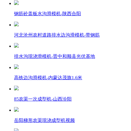
钢筋砼盖板水沟滑模机-陕西合阳
河北沧州农村道路排水边沟滑模机-带钢筋
排水沟现浇滑模机-晋中和顺县光伏基地
高铁边沟滑模机-内蒙达茂旗1.6米
85农渠一次成型机-山西汾阳
岳阳梯形农渠现浇成型机视频