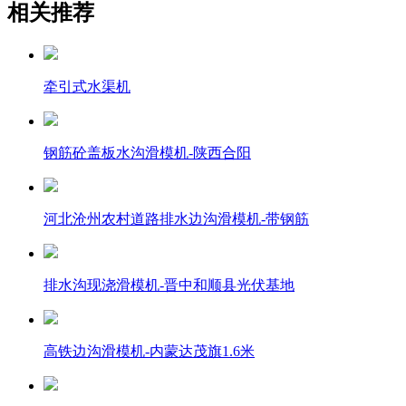
相关推荐
牵引式水渠机
钢筋砼盖板水沟滑模机-陕西合阳
河北沧州农村道路排水边沟滑模机-带钢筋
排水沟现浇滑模机-晋中和顺县光伏基地
高铁边沟滑模机-内蒙达茂旗1.6米