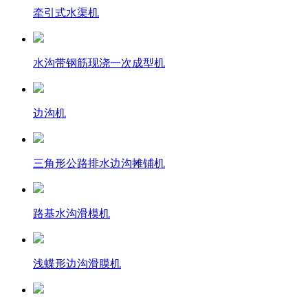
牵引式水渠机
水沟带钢筋现浇一次成型机
边沟机
三角形公路排水边沟摊铺机
路基水沟滑模机
浅蝶形边沟滑膜机